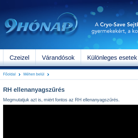
Czeizel
Várandósok
Különleges esetek
Főoldal
Méhen belül
RH ellenanyagszűrés
Megmutatjuk azt is, miért fontos az RH ellenanyagszűrés.